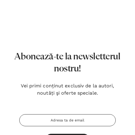
7,00 Lei
180,
Detalii
Detal
Noblețea suferinței - Sabina
Bibli
Wurmbrand
Lloyd
43,00 Lei
67,0
Abonează-te la newsletterul
Detalii
Detal
nostru!
Noul Testament și Psalmii - Tsb
Cânta
17,00 Lei
59,0
Vei primi conținut exclusiv de la autori,
noutăți şi oferte speciale.
Detalii
Detal
Adresa
Email