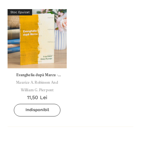
Stoc Epuizat
Evanghelia după Marcu -
Maurice A. Robinson And
Interlinear Grec-Roman
William G. Pierpont
11,50 Lei
Indisponibil
Inima Omului
Bibli