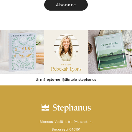
Urmărește-ne @libraria.stephanus
Bibescu Vodă 1, bl. P4, sect. 4,
Bucureşti 040151