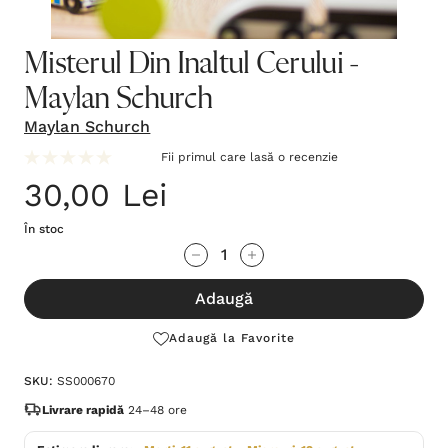
Misterul Din Inaltul Cerului -
Maylan Schurch
Maylan Schurch
Fii primul care lasă o recenzie
30,00 Lei
În stoc
Grăbește-
Cantitate scăzută:
Cantitate Crescută:
te!
Adaugă
Stocul
curent
Adaugă la Favorite
este:
SKU:
SS000670
Livrare rapidă
24–48 ore