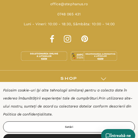
office@stephanus.ro
0748 065 431
Luni - Vineri: 10:00 - 18:30, Sâmbăta: 10:00 - 14:00
SHOP
Folosim cookie-uri (și alte tehnologii similare) pentru a colecta date în
RESURSE
vederea îmbunătățirii experienței tale de cumpărături.
Prin utilizarea site-
ului nostru, sunteți de acord cu colectarea datelor conform descrierii din
AJUTOR
Politica de confidențialitate
.
Setări
DESPRE