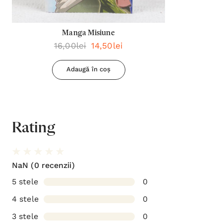
Manga Misiune
16,00lei
14,50lei
Adaugă în coș
Rating
NaN
(0 recenzii)
5 stele
0
4 stele
0
3 stele
0