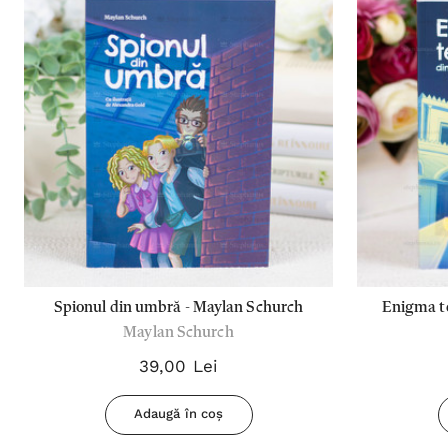
Spionul din umbră - Maylan Schurch
Enigma te
Maylan Schurch
39,00 Lei
Adaugă în coș