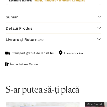
Estimare livrare:
Marți, 11 august – Miercuri, 12 august
Sumar
Detalii Produs
Livrare și Returnare
Transport gratuit de la 170 lei
Livrare locker
Împachetare Cadou
S-ar putea să-ți placă
Stoc Epuizat