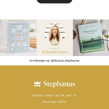
Urmărește-ne @libraria.stephanus
Bibescu Vodă 1, bl. P4, sect. 4,
Bucureşti 040151