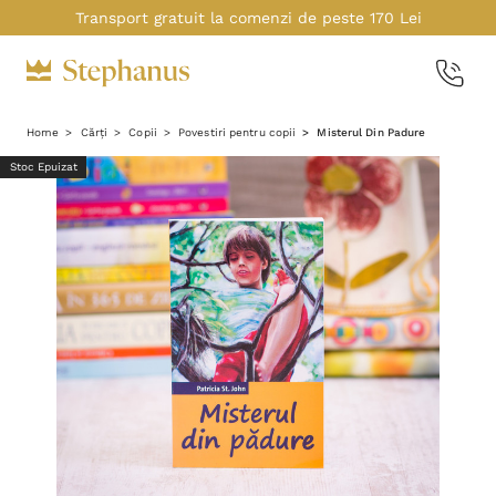
Transport gratuit la comenzi de peste 170 Lei
Home
Cărți
Copii
Povestiri pentru copii
Misterul Din Padure
Stoc Epuizat