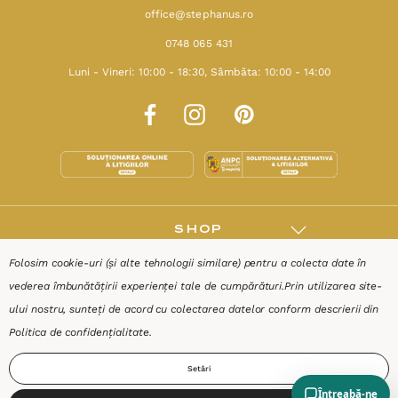
office@stephanus.ro
0748 065 431
Luni - Vineri: 10:00 - 18:30, Sâmbăta: 10:00 - 14:00
SHOP
Folosim cookie-uri (și alte tehnologii similare) pentru a colecta date în
RESURSE
vederea îmbunătățirii experienței tale de cumpărături.
Prin utilizarea site-
ului nostru, sunteți de acord cu colectarea datelor conform descrierii din
AJUTOR
Politica de confidențialitate
.
Setări
DESPRE