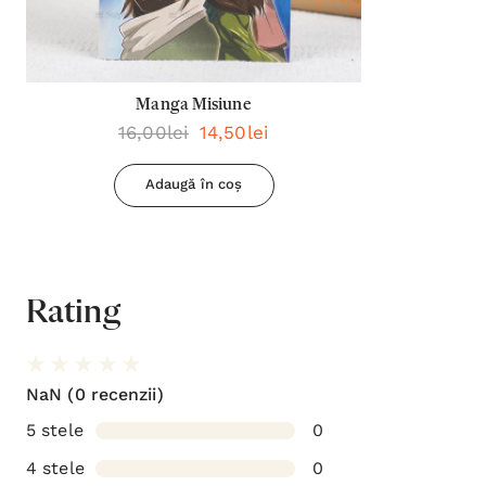
Manga Misiune
16,00lei
14,50lei
Adaugă în coș
Rating
NaN
(0 recenzii)
5 stele
0
4 stele
0