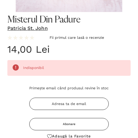
Misterul Din Padure
Patricia St. John
Fii primul care lasă o recenzie
14,00 Lei
Indisponibil
Grăbește-
Primește email când produsul revine în stoc
te!
Stocul
curent
este:
Abonare
Adaugă la Favorite