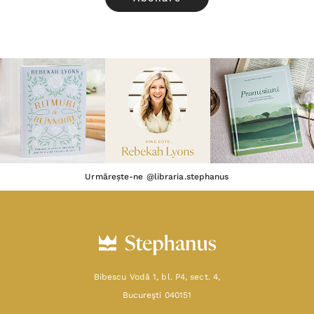
Urmărește-ne @libraria.stephanus
Bibescu Vodă 1, bl. P4, sect. 4,
Bucureşti 040151