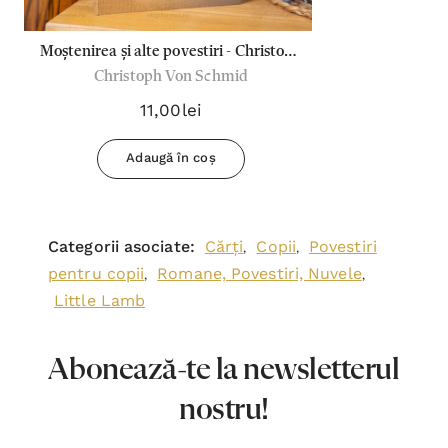
Moștenirea și alte povestiri - Christoph
Christoph Von Schmid
Von Schmid
11,00lei
Adaugă în coș
Categorii asociate:
Cărți
Copii
Povestiri
,
,
pentru copii
Romane, Povestiri, Nuvele
,
,
Little Lamb
Abonează-te la newsletterul
nostru!