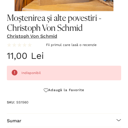
Moștenirea și alte povestiri -
Christoph Von Schmid
Christoph Von Schmid
Fii primul care lasă o recenzie
11,00 Lei
Indisponibil
Grăbește-
Adaugă la Favorite
te!
SKU:
SS1560
Stocul
curent
este:
Sumar