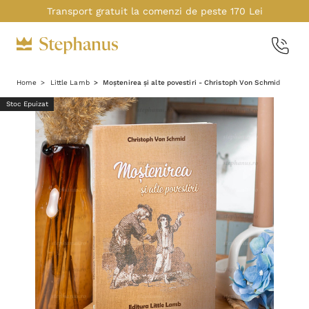
Transport gratuit la comenzi de peste 170 Lei
Home
Little Lamb
Moștenirea și alte povestiri - Christoph Von Schmid
Stoc Epuizat