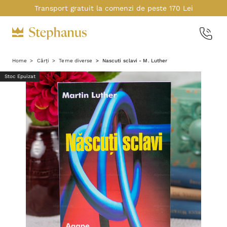
Transport gratuit la comenzi de peste 170 Lei
Home
Cărți
Teme diverse
Nascuti sclavi - M. Luther
Stoc Epuizat