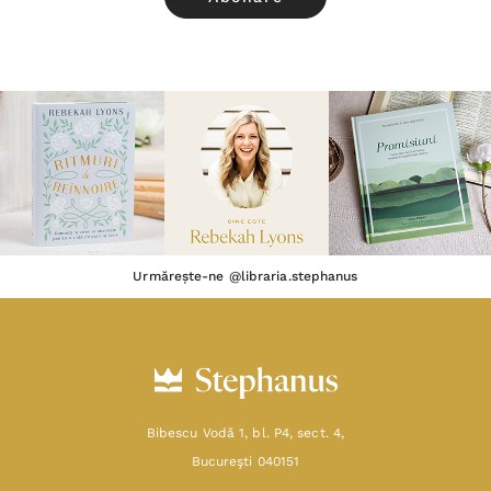
Urmărește-ne @libraria.stephanus
Bibescu Vodă 1, bl. P4, sect. 4,
Bucureşti 040151