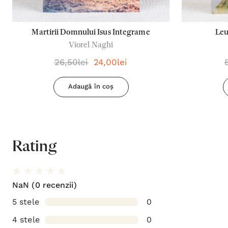
Martirii Domnului Isus Integrame
Leu
Viorel Naghi
26,50lei
24,00lei
Adaugă în coș
Rating
NaN
(0 recenzii)
5 stele
0
4 stele
0