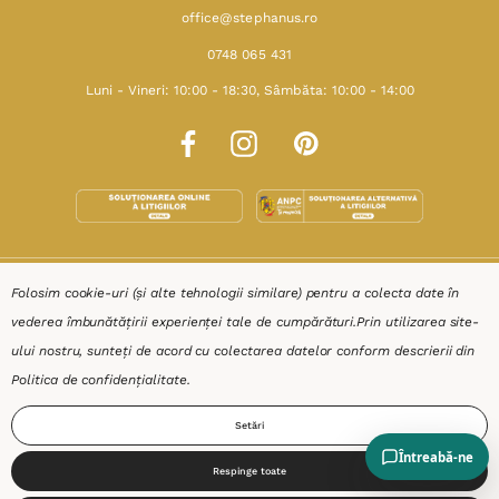
office@stephanus.ro
0748 065 431
Luni - Vineri: 10:00 - 18:30, Sâmbăta: 10:00 - 14:00
SHOP
Folosim cookie-uri (și alte tehnologii similare) pentru a colecta date în
vederea îmbunătățirii experienței tale de cumpărături.
Prin utilizarea site-
RESURSE
ului nostru, sunteți de acord cu colectarea datelor conform descrierii din
Politica de confidențialitate
.
AJUTOR
Setări
DESPRE
Respinge toate