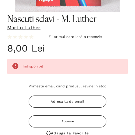
Nascuti sclavi - M. Luther
Martin Luther
Fii primul care lasă o recenzie
8,00 Lei
Indisponibil
Grăbește-
Primește email când produsul revine în stoc
te!
Stocul
curent
este:
Abonare
Adaugă la Favorite