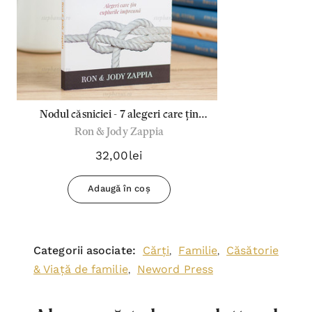
Nodul căsniciei - 7 alegeri care țin
Ron & Jody Zappia
cuplurile împreună
32,00lei
Adaugă în coș
Categorii asociate:
Cărți
Familie
Căsătorie
,
,
& Viață de familie
Neword Press
,