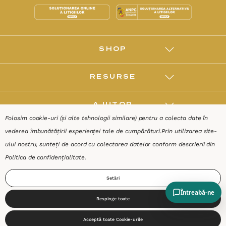
SHOP
RESURSE
AJUTOR
Folosim cookie-uri (și alte tehnologii similare) pentru a colecta date în
vederea îmbunătățirii experienței tale de cumpărături.
Prin utilizarea site-
DESPRE
ului nostru, sunteți de acord cu colectarea datelor conform descrierii din
Politica de confidențialitate
.
Termeni & Condiții
Confidențialitate
Date de identificare
Setări
Respinge toate
0
Acceptă toate Cookie-urile