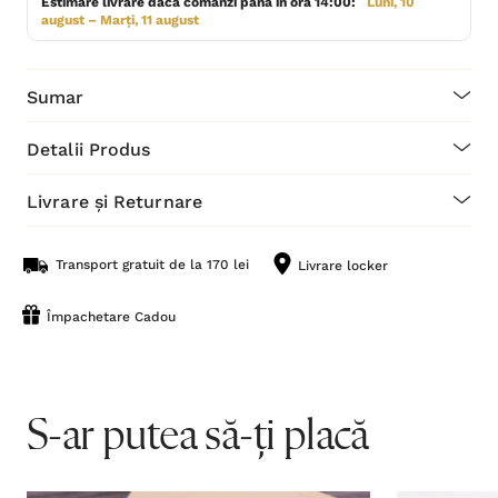
Estimare livrare dacă comanzi până în ora 14:00:
Luni, 10
august – Marți, 11 august
Sumar
Detalii Produs
Livrare și Returnare
Transport gratuit de la 170 lei
Livrare locker
Împachetare Cadou
S-ar putea să-ți placă