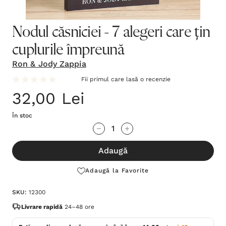
Nodul căsniciei - 7 alegeri care țin
cuplurile împreună
Ron & Jody Zappia
Fii primul care lasă o recenzie
32,00 Lei
În stoc
Grăbește-
Cantitate scăzută:
Cantitate Crescută:
te!
Adaugă
Stocul
curent
Adaugă la Favorite
este:
SKU:
12300
Livrare rapidă
24–48 ore