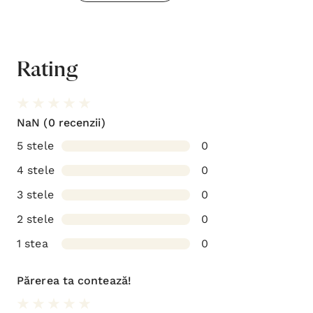
Rating
NaN
(0 recenzii)
5 stele
0
4 stele
0
3 stele
0
2 stele
0
1 stea
0
Părerea ta contează!