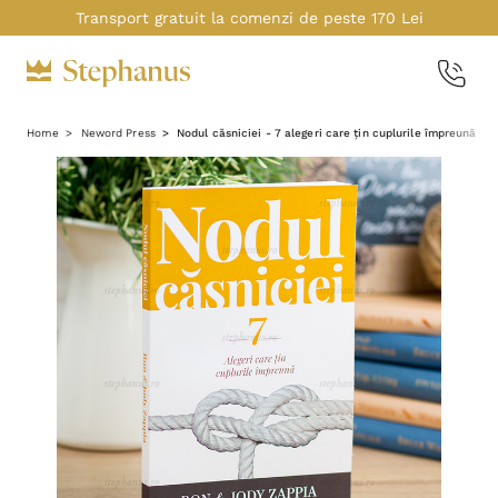
Transport gratuit la comenzi de peste 170 Lei
Home
Neword Press
Nodul căsniciei - 7 alegeri care țin cuplurile împreună