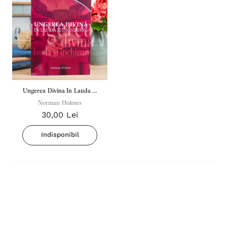
Ungerea Divina In Lauda Si
Inchinare - Norman Holmes
Norman Holmes
30,00 Lei
Indisponibil
Inima Omului
Bibli