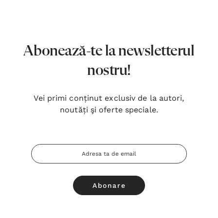
7,00 Lei
180,
Detalii
Detal
Noblețea suferinței - Sabina
Bibli
Abonează-te la newsletterul
Wurmbrand
Lloyd
nostru!
43,00 Lei
67,0
Detalii
Detal
Vei primi conținut exclusiv de la autori,
noutăți şi oferte speciale.
Noul Testament și Psalmii - Tsb
Cânta
17,00 Lei
59,0
Adresa
Detalii
Detal
Email