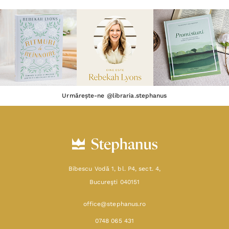
Urmărește-ne @libraria.stephanus
Bibescu Vodă 1, bl. P4, sect. 4,
Bucureşti 040151
office@stephanus.ro
0748 065 431