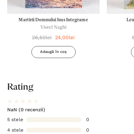
Martirii Domnului Isus Integrame
Leu
Viorel Naghi
26,50lei
24,00lei
Adaugă în coș
Rating
NaN
(0 recenzii)
5 stele
0
4 stele
0