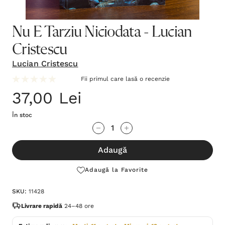
Nu E Tarziu Niciodata - Lucian
Cristescu
Lucian Cristescu
Fii primul care lasă o recenzie
37,00 Lei
În stoc
Grăbește-
Cantitate scăzută:
Cantitate Crescută:
te!
Adaugă
Stocul
curent
Adaugă la Favorite
este:
SKU:
11428
Livrare rapidă
24–48 ore