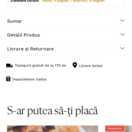
Estimare livrare:
Marți, 11 august – Miercuri, 12 august
Sumar
Detalii Produs
Livrare și Returnare
Transport gratuit de la 170 lei
Livrare locker
Împachetare Cadou
S-ar putea să-ți placă
Reducere