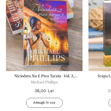
Niciodata Nu E Prea Tarziu - Vol. 3,
Scapa L
Michael Phillips
Seria "Verisoarele Din Carolina"
38,00 Lei
3
Adaugă în coș