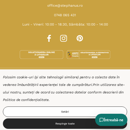
office@stephanus.ro
0748 065 431
Luni - Vineri: 10:00 - 18:30, Sâmbăta: 10:00 - 14:00
SHOP
Folosim cookie-uri (și alte tehnologii similare) pentru a colecta date în
vederea îmbunătățirii experienței tale de cumpărături.
Prin utilizarea site-
RESURSE
ului nostru, sunteți de acord cu colectarea datelor conform descrierii din
Politica de confidențialitate
.
AJUTOR
Setări
DESPRE
Respinge toate