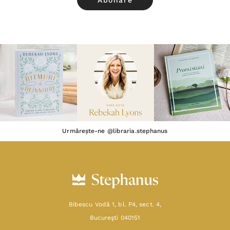
Urmărește-ne @libraria.stephanus
Bibescu Vodă 1, bl. P4, sect. 4,
Bucureşti 040151