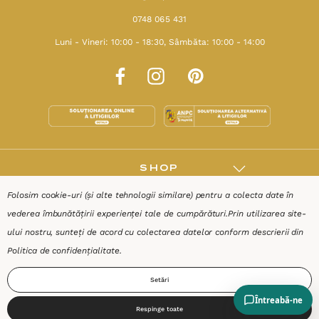
0748 065 431
Luni - Vineri: 10:00 - 18:30, Sâmbăta: 10:00 - 14:00
SHOP
Folosim cookie-uri (și alte tehnologii similare) pentru a colecta date în
RESURSE
vederea îmbunătățirii experienței tale de cumpărături.
Prin utilizarea site-
ului nostru, sunteți de acord cu colectarea datelor conform descrierii din
AJUTOR
Politica de confidențialitate
.
Setări
DESPRE
Respinge toate