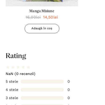
Manga Misiune
16,00lei
14,50lei
Adaugă în coș
Rating
NaN
(0 recenzii)
5 stele
0
4 stele
0
3 stele
0