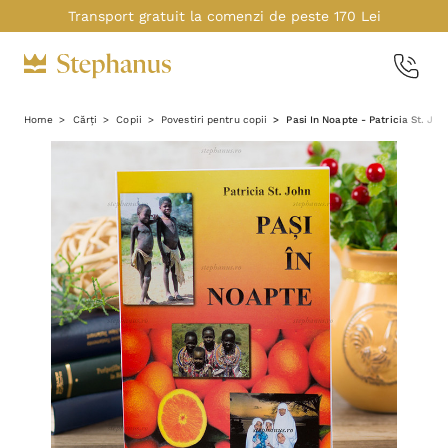
Transport gratuit la comenzi de peste 170 Lei
Home
Cărți
Copii
Povestiri pentru copii
Pasi In Noapte - Patricia St. Joh