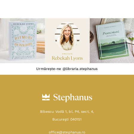
Urmărește-ne @libraria.stephanus
Bibescu Vodă 1, bl. P4, sect. 4,
Bucureşti 040151
office@stephanus.ro