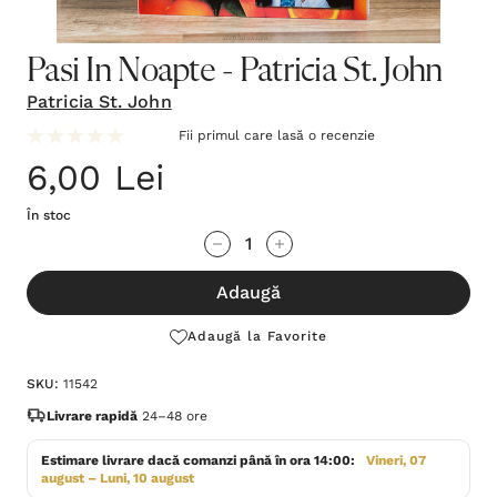
Pasi In Noapte - Patricia St. John
Patricia St. John
Fii primul care lasă o recenzie
6,00 Lei
În stoc
Grăbește-
Cantitate scăzută:
Cantitate Crescută:
te!
Adaugă
Stocul
curent
Adaugă la Favorite
este:
SKU:
11542
Livrare rapidă
24–48 ore
Estimare livrare dacă comanzi până în ora 14:00:
Vineri, 07
august – Luni, 10 august