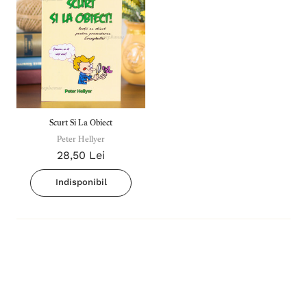
Scurt Si La Obiect
Peter Hellyer
28,50 Lei
Indisponibil
Inima Omului
Bibli