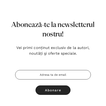
7,00 Lei
180,
Detalii
Detal
Noblețea suferinței - Sabina
Bibli
Abonează-te la newsletterul
Wurmbrand
Lloyd
nostru!
43,00 Lei
67,0
Detalii
Detal
Vei primi conținut exclusiv de la autori,
noutăți şi oferte speciale.
Noul Testament și Psalmii - Tsb
Cânta
17,00 Lei
59,0
Adresa
Detalii
Detal
Email