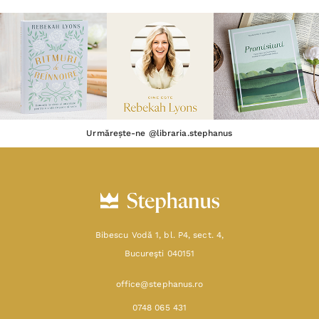
Urmărește-ne @libraria.stephanus
Bibescu Vodă 1, bl. P4, sect. 4,
Bucureşti 040151
office@stephanus.ro
0748 065 431