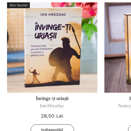
Stoc Epuizat
Învinge-ți uriașii
Ion Hrezdac
Nancy
28,50 Lei
Indisponibil