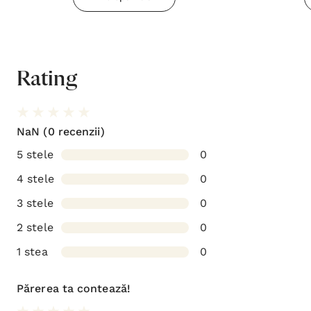
Rating
NaN
(0 recenzii)
5 stele
0
4 stele
0
3 stele
0
2 stele
0
1 stea
0
Părerea ta contează!