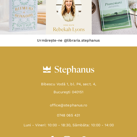
Urmărește-ne @libraria.stephanus
Bibescu Vodă 1, bl. P4, sect. 4,
Bucureşti 040151
office@stephanus.ro
0748 065 431
Luni - Vineri: 10:00 - 18:30, Sâmbăta: 10:00 - 14:00