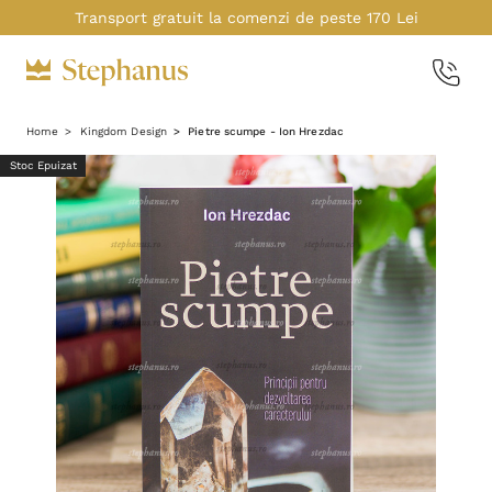
Transport gratuit la comenzi de peste 170 Lei
Home
Kingdom Design
Pietre scumpe - Ion Hrezdac
Stoc Epuizat