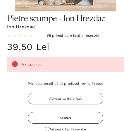
Pietre scumpe - Ion Hrezdac
Ion Hrezdac
Fii primul care lasă o recenzie
39,50 Lei
Indisponibil
Grăbește-
Primește email când produsul revine în stoc
te!
Stocul
curent
este:
Abonare
Adaugă la Favorite