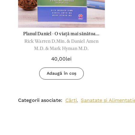
Planul Daniel - O viață mai sănătoasă
Rick Warren D.Min. & Daniel Amen
în 40 de zile
M.D. & Mark Hyman M.D.
40,00lei
Adaugă în coș
Categorii asociate:
Cărți
Sanatate si Alimentati
,