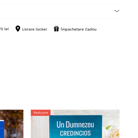
0 lei
Livrare locker
Împachetare Cadou
Reducere