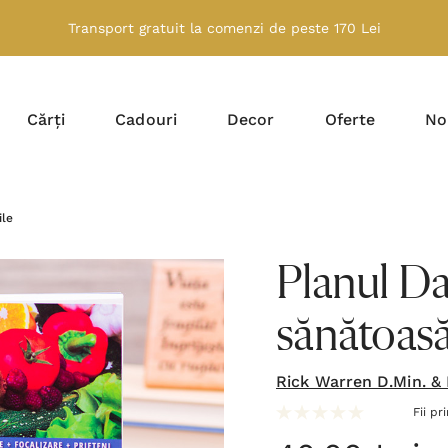
Transport gratuit la comenzi de peste 170 Lei
Cărți
Cadouri
Decor
Oferte
No
ile
Planul Da
sănătoasă
Rick Warren D.Min. &
Fii pr