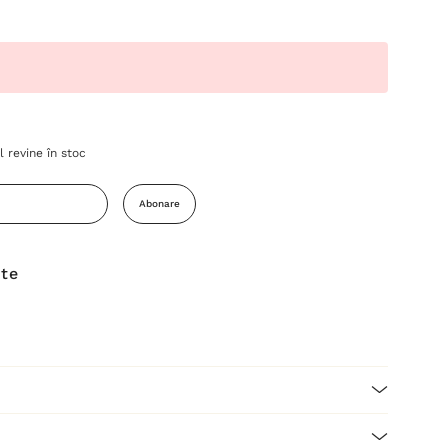
 revine în stoc
Abonare
ite