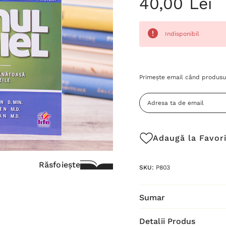
40,00 Lei
Indisponibil
Grăbește-
Primește email când produsul
te!
Stocul
curent
este:
Adaugă la Favor
Răsfoiește
SKU:
P803
Sumar
Detalii Produs