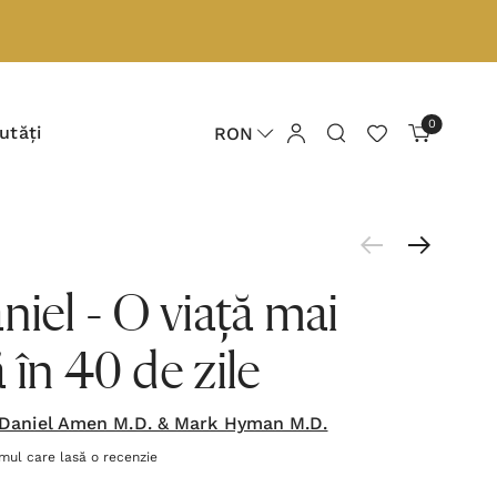
0
utăți
RON
niel - O viață mai
 în 40 de zile
 Daniel Amen M.D. & Mark Hyman M.D.
imul care lasă o recenzie