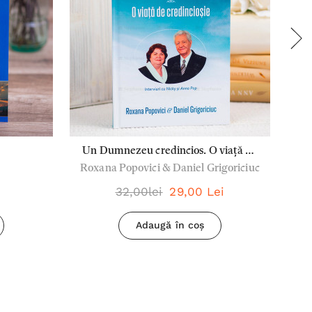
Un Dumnezeu credincios. O viață de
Roxana Popovici & Daniel Grigoriciuc
credincioșie - Roxana Popovici &
Daniel Grigoriciuc
32,00lei
29,00 Lei
Adaugă în coș