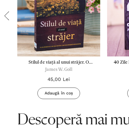
Stilul de viață al unui străjer. O
40 Zile
James W. Goll
călătorie de 21 de zile pentru a deveni
străjer în rugăciune - James W. Goll
45,00 Lei
Adaugă în coș
Descoperă mai mul
.