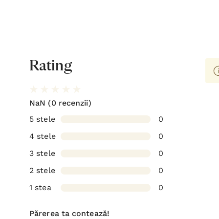
Rating
NaN
(0 recenzii)
5 stele
0
4 stele
0
3 stele
0
2 stele
0
1 stea
0
Părerea ta contează!