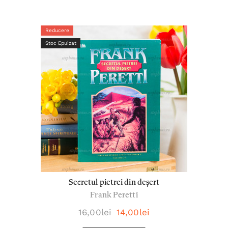
Reducere
Stoc Epuizat
Secretul pietrei din deșert
Frank Peretti
16,00lei
14,00lei