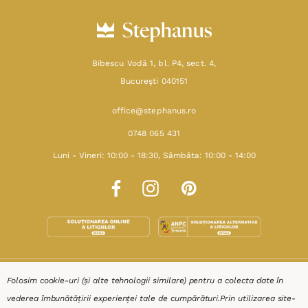
Bibescu Vodă 1, bl. P4, sect. 4,
Bucureşti 040151
office@stephanus.ro
0748 065 431
Luni - Vineri: 10:00 - 18:30, Sâmbăta: 10:00 - 14:00
SHOP
Folosim cookie-uri (și alte tehnologii similare) pentru a colecta date în
vederea îmbunătățirii experienței tale de cumpărături.
Prin utilizarea site-