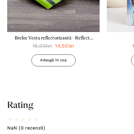
Breloc Vesta reflectorizantă - Reflecta
15,00lei
14,50lei
lumina oriunde mergi
Adaugă în coș
Rating
NaN
(0 recenzii)