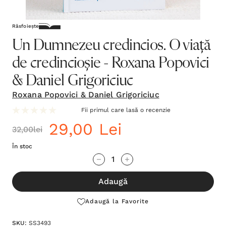
Răsfoiește
Un Dumnezeu credincios. O viață
de credincioșie - Roxana Popovici
& Daniel Grigoriciuc
Roxana Popovici & Daniel Grigoriciuc
Fii primul care lasă o recenzie
29,00 Lei
32,00lei
În stoc
Grăbește-
Cantitate scăzută:
Cantitate Crescută:
te!
Adaugă
Stocul
curent
Adaugă la Favorite
este:
SKU:
SS3493