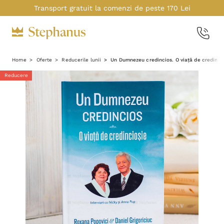
Transport gratuit la comenzi de peste 170 Lei
Home
Oferte
Reducerile lunii
Un Dumnezeu credincios. O viață de credincio
Reducere