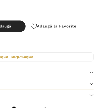
daugă
Adaugă la Favorite
cută:
august – Marți, 11 august