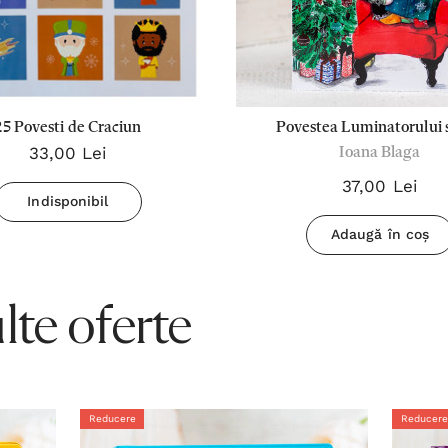
25 Povesti de Craciun
Povestea Luminatorului s
33,00 Lei
Ioana Blaga
povesti de Craciun - Ioan
37,00 Lei
Indisponibil
Adaugă în coș
te oferte
Reducere
Reducere