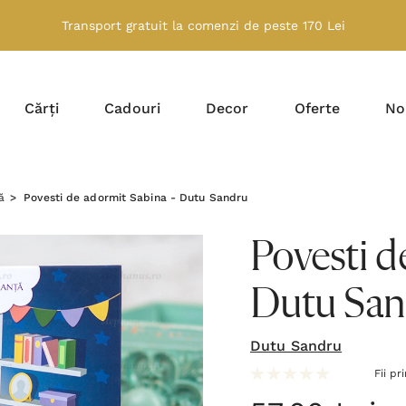
Transport gratuit la comenzi de peste 170 Lei
Cărți
Cadouri
Decor
Oferte
No
ă
Povesti de adormit Sabina - Dutu Sandru
Povesti d
Dutu San
Dutu Sandru
Fii pr