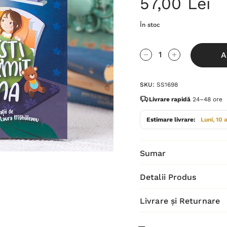
57,00 Lei
În stoc
Grăbește-
A
te!
Cantitate scăzută:
Cantitate Cres
Stocul
SKU:
SS1698
curent
este:
Livrare rapidă
24–48 ore
Estimare livrare:
Luni, 10 
Sumar
Detalii Produs
Livrare și Returnare