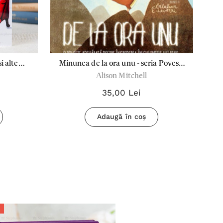
i alte
Minunea de la ora unu - seria Povesti
Alison Mitchell
a Blaga
care spun adevarul
35,00 Lei
Adaugă în coș