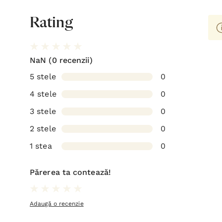
Rating
NaN
(0 recenzii)
5 stele
0
4 stele
0
3 stele
0
2 stele
0
1 stea
0
Părerea ta contează!
Adaugă o recenzie