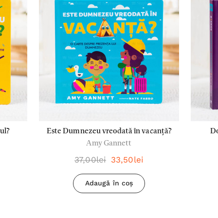
ul?
Este Dumnezeu vreodată în vacanță?
D
Amy Gannett
37,00lei
33,50lei
Adaugă în coș