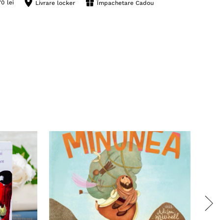
0 lei
Livrare locker
Împachetare Cadou
Stoc 