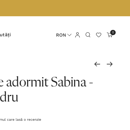
0
utăți
RON
e adormit Sabina -
dru
imul care lasă o recenzie