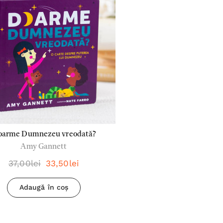
oarme Dumnezeu vreodată?
Amy Gannett
37,00lei
33,50lei
Adaugă în coș