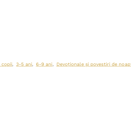
 copii
3-5 ani
6-9 ani
Devoționale și povestiri de noa
,
,
,