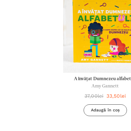
A învățat Dumnezeu alfabet
Amy Gannett
37,00lei
33,50lei
Adaugă în coș