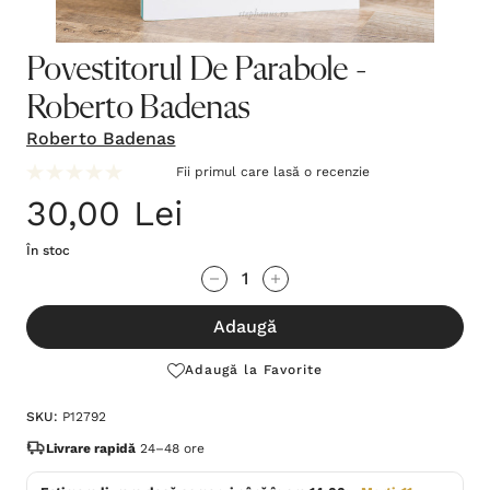
Povestitorul De Parabole -
Roberto Badenas
Roberto Badenas
Fii primul care lasă o recenzie
30,00 Lei
În stoc
Grăbește-
Cantitate scăzută:
Cantitate Crescută:
te!
Adaugă
Stocul
curent
Adaugă la Favorite
este:
SKU:
P12792
Livrare rapidă
24–48 ore