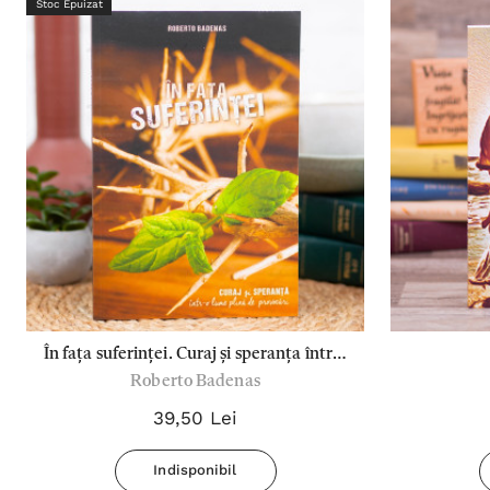
Stoc Epuizat
În fața suferinței. Curaj și speranța într-o
Roberto Badenas
lume plină de provocări - Roberto
Badenas
39,50 Lei
Indisponibil