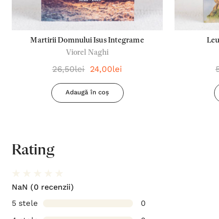
Martirii Domnului Isus Integrame
Leu
Viorel Naghi
26,50lei
24,00lei
Adaugă în coș
Rating
NaN
(0 recenzii)
5 stele
0