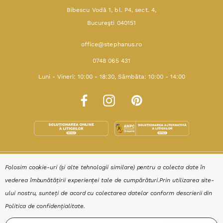
Bibescu Vodă 1, bl. P4, sect. 4,
Bucureşti 040151
office@stephanus.ro
0748 065 431
Luni - Vineri: 10:00 - 18:30, Sâmbăta: 10:00 - 14:00
SHOP
Folosim cookie-uri (și alte tehnologii similare) pentru a colecta date în
vederea îmbunătățirii experienței tale de cumpărături.
Prin utilizarea site-
RESURSE
ului nostru, sunteți de acord cu colectarea datelor conform descrierii din
Politica de confidențialitate
.
AJUTOR