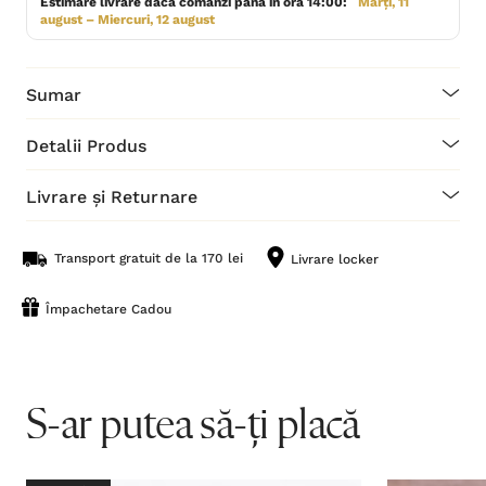
Estimare livrare dacă comanzi până în ora 14:00:
Marți, 11
august – Miercuri, 12 august
Sumar
Detalii Produs
Livrare și Returnare
Transport gratuit de la 170 lei
Livrare locker
Împachetare Cadou
S-ar putea să-ți placă