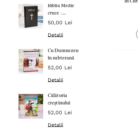
In Cur
Biblia Medie
Inima Omul
cruce -
7,00 Lei
Cartonata 063
50,00 Lei
Detalii
Detalii
Noblețea
Cu Dumnezeu
suferinței -
în subterană
Sabina
43,00 Lei
Wurmbran
52,00 Lei
Detalii
Detalii
Noul Testa
Călătoria
și Psalmii - 
creștinului
17,00 Lei
52,00 Lei
Detalii
Detalii