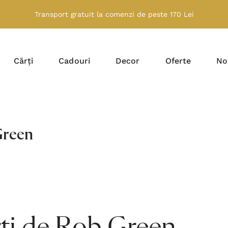
Transport gratuit la comenzi de peste 170 Lei
Cărți
Cadouri
Decor
Oferte
No
Green