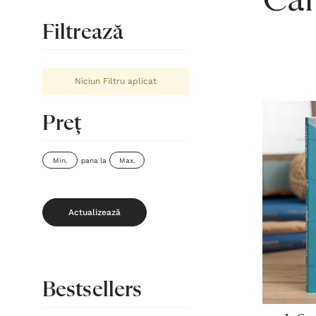
Căr
Filtrează
Niciun Filtru aplicat
Preţ
pana la
Actualizează
Bestsellers