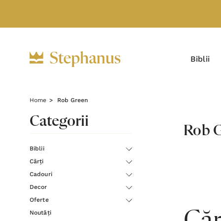
Biblii
Home
Rob Green
Categorii
Rob 
Biblii
Cărți
Cadouri
Decor
Oferte
Noutăți