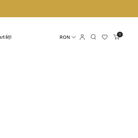
0
utăți
RON