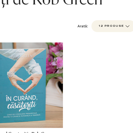
ți de Rob Green
Arată: