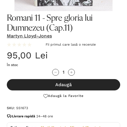
Romani 11 - Spre gloria lui
Dumnezeu (Cap.11)
Martyn Lloyd-Jones
Fii primul care lasă o recenzie
95,00 Lei
În stoc
Grăbește-
Cantitate scăzută:
Cantitate Crescută:
te!
Adaugă
Stocul
curent
Adaugă la Favorite
este:
SKU:
SS1673
Livrare rapidă
24–48 ore