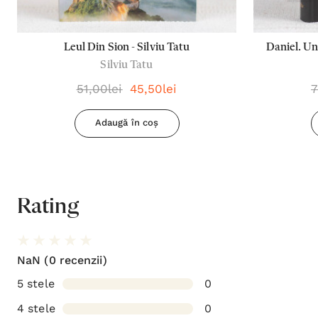
Leul Din Sion - Silviu Tatu
Daniel. Un
Silviu Tatu
51,00lei
45,50lei
7
Adaugă în coș
Rating
NaN
(0 recenzii)
5 stele
0
4 stele
0