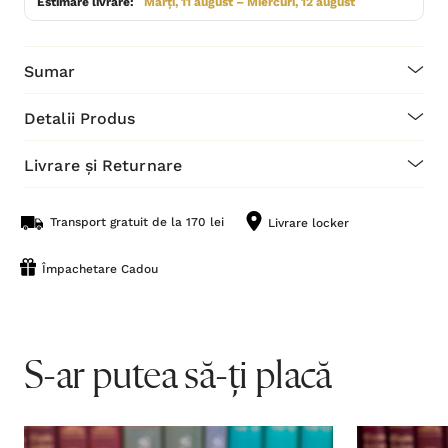
Estimare livrare:
Marți, 11 august – Miercuri, 12 august
Sumar
Detalii Produs
Livrare și Returnare
Transport gratuit de la 170 lei
Livrare locker
Împachetare Cadou
S-ar putea să-ți placă