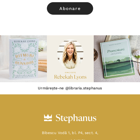
Urmărește-ne @libraria.stephanus
Bibescu Vodă 1, bl. P4, sect. 4,