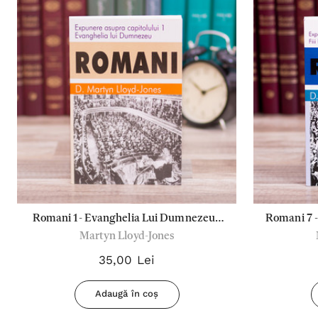
Romani 1- Evanghelia Lui Dumnezeu /
Romani 7 -
Martyn Lloyd-Jones
(Cap. 1)
35,00 Lei
Adaugă în coș