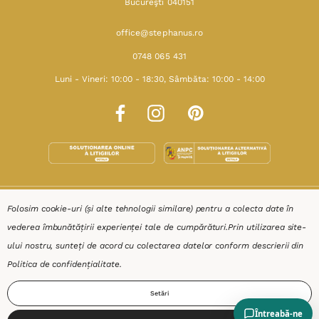
Bucureşti 040151
office@stephanus.ro
0748 065 431
Luni - Vineri: 10:00 - 18:30, Sâmbăta: 10:00 - 14:00
SHOP
Folosim cookie-uri (și alte tehnologii similare) pentru a colecta date în
vederea îmbunătățirii experienței tale de cumpărături.
Prin utilizarea site-
RESURSE
ului nostru, sunteți de acord cu colectarea datelor conform descrierii din
Politica de confidențialitate
.
AJUTOR
Setări