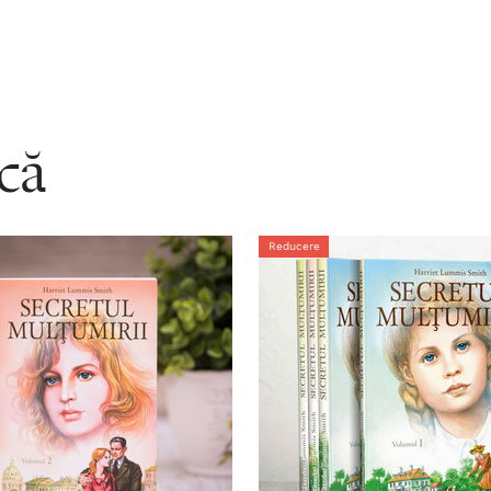
acă
Reducere