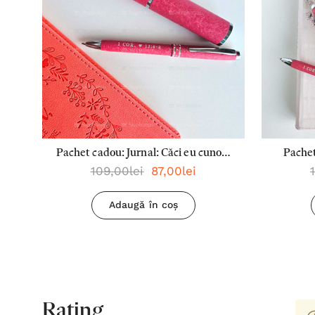
Pachet cadou: Jurnal: Căci eu cunosc
Pachet
109,00lei
87,00lei
planurile + Pix: Dragostea este
este ad
răbdătoare
Pix: 
Adaugă în coș
Rating