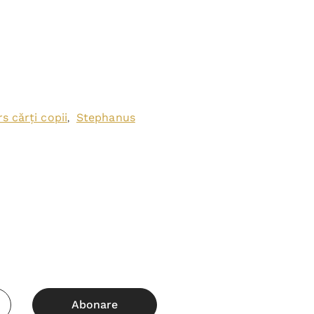
s cărți copii
Stephanus
,