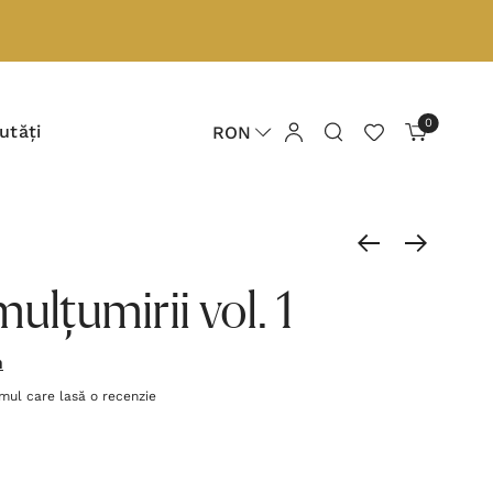
0
utăți
RON
ulțumirii vol. 1
h
imul care lasă o recenzie