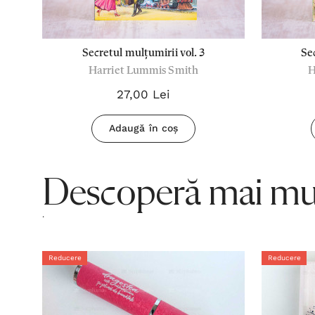
Secretul mulțumirii vol. 3
Se
Harriet Lummis Smith
H
27,00 Lei
Adaugă în coș
Descoperă mai mul
.
Reducere
Reducere