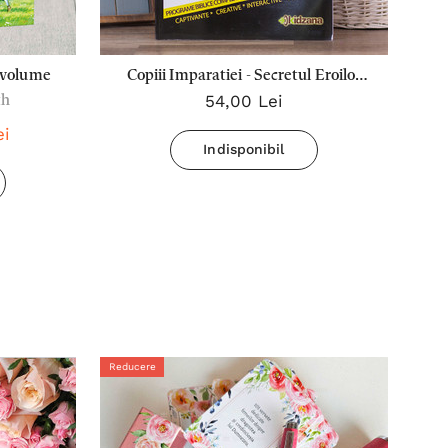
3 volume
Copiii Imparatiei - Secretul Eroilor
Zorii 
54,00 Lei
th
Vol. 2
ei
Indisponibil
Reducere
Redu