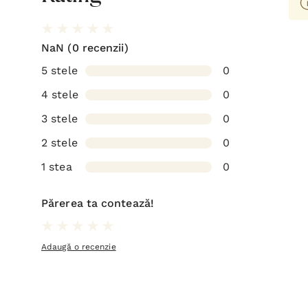
NaN
(0 recenzii)
5 stele
0
4 stele
0
3 stele
0
2 stele
0
1 stea
0
Părerea ta contează!
Adaugă o recenzie