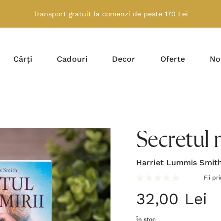
Transport gratuit la comenzi de peste 170 Lei
Cărți
Cadouri
Decor
Oferte
No
Secretul m
Harriet Lummis Smit
Fii pr
32,00 Lei
În stoc