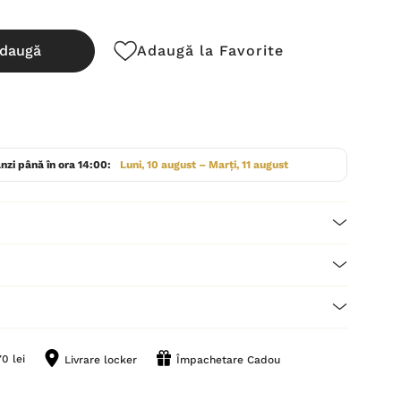
daugă
Adaugă la Favorite
cută:
nzi până în ora 14:00:
Luni, 10 august – Marți, 11 august
0 lei
Livrare locker
Împachetare Cadou