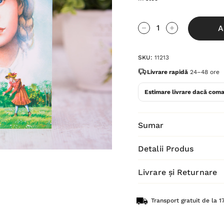
Grăbește-
A
te!
Cantitate scăzută:
Cantitate Cres
Stocul
SKU:
11213
curent
este:
Livrare rapidă
24–48 ore
Estimare livrare dacă coma
Sumar
Detalii Produs
Livrare și Returnare
Transport gratuit de la 17