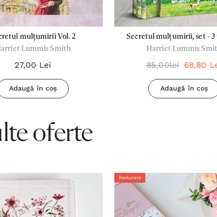
cretul mulțumirii Vol. 2
Secretul mulțumirii, set - 
arriet Lummis Smith
Harriet Lummis Smi
27,00 Lei
85,00lei
68,80 L
Adaugă în coș
Adaugă în coș
te oferte
Reducere