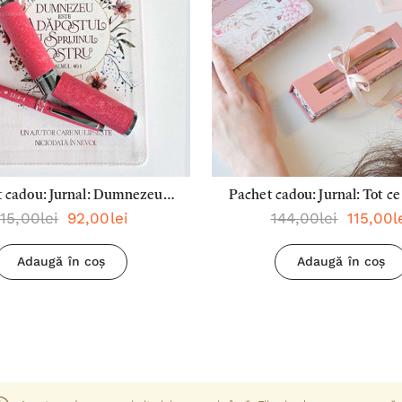
 cadou: Jurnal: Dumnezeu
Pachet cadou: Jurnal: Tot ce 
115,00lei
92,00lei
144,00lei
115,00l
ăpostul si sprijinul nostru +
fie făcut cu Dragoste + Pix 
Dragostea este răbdătoare
Cadou: Încrede-te in D
Adaugă în coș
Adaugă în coș