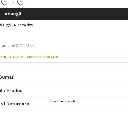
Cantitate scăzută:
Cantitate Crescută:
Adaugă
daugă la Favorite
vrare rapidă
24–48 ore
arți, 11 august – Miercuri, 12 august
Sumar
lii Produs
Skip to main content
 și Returnare