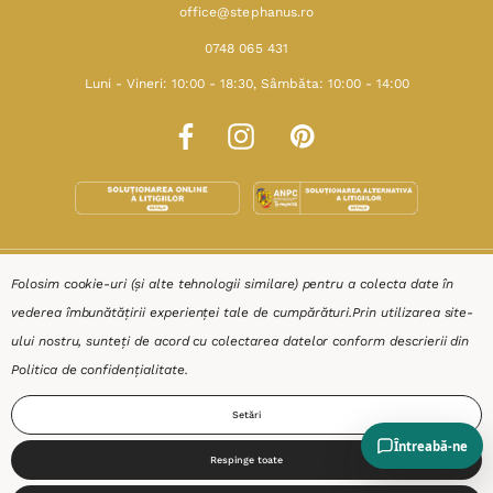
office@stephanus.ro
0748 065 431
Luni - Vineri: 10:00 - 18:30, Sâmbăta: 10:00 - 14:00
SHOP
Folosim cookie-uri (și alte tehnologii similare) pentru a colecta date în
vederea îmbunătățirii experienței tale de cumpărături.
Prin utilizarea site-
RESURSE
ului nostru, sunteți de acord cu colectarea datelor conform descrierii din
Politica de confidențialitate
.
AJUTOR
Setări
DESPRE
Respinge toate