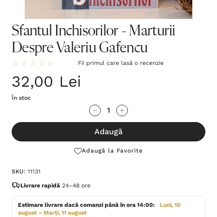
Sfantul Inchisorilor - Marturii
Despre Valeriu Gafencu
Fii primul care lasă o recenzie
32,00 Lei
În stoc
Grăbește-
Cantitate scăzută:
Cantitate Crescută:
te!
Adaugă
Stocul
curent
Adaugă la Favorite
este:
SKU:
11131
Livrare rapidă
24–48 ore
Estimare livrare dacă comanzi până în ora 14:00:
Luni, 10
august – Marți, 11 august