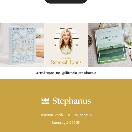
Urmărește-ne @libraria.stephanus
Bibescu Vodă 1, bl. P4, sect. 4,
Bucureşti 040151