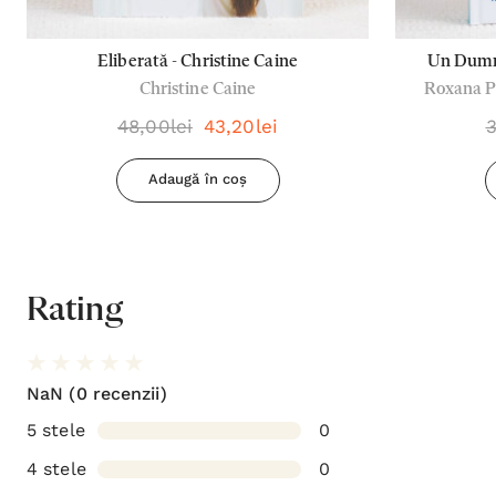
Eliberată - Christine Caine
Un Dumne
Christine Caine
Roxana Po
credincioș
48,00lei
43,20lei
3
Adaugă în coș
Rating
NaN
(0 recenzii)
5 stele
0
4 stele
0