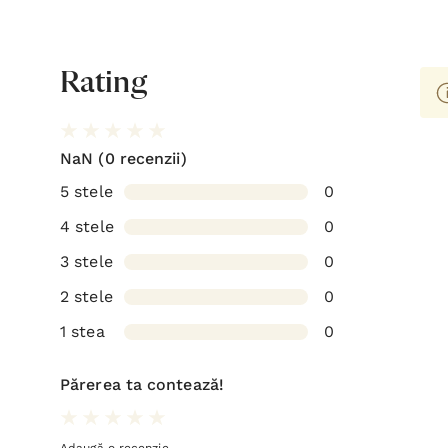
Rating
NaN
(0 recenzii)
5 stele
0
4 stele
0
3 stele
0
2 stele
0
1 stea
0
Părerea ta contează!