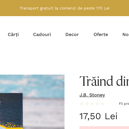
Transport gratuit la comenzi de peste 170 Lei
Cărți
Cadouri
Decor
Oferte
No
Trăind di
J.B. Stoney
Fii pr
17,50 Lei