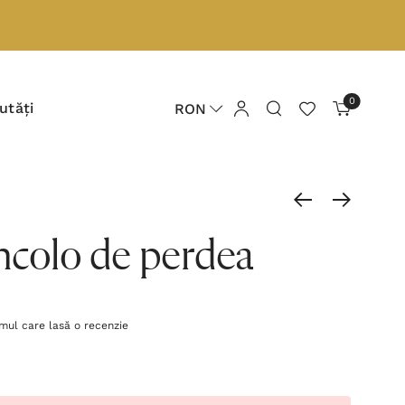
0
utăți
RON
ncolo de perdea
imul care lasă o recenzie