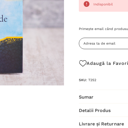
Indisponibil
Grăbește-
Primește email când produsul
te!
Stocul
curent
este:
Adaugă la Favor
SKU:
T252
Sumar
Detalii Produs
Livrare și Returnare