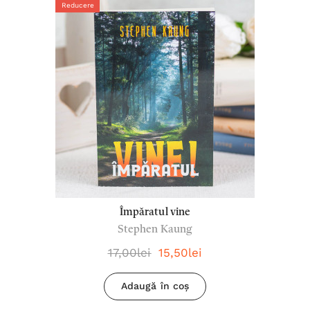
Reducere
Împăratul vine
Stephen Kaung
17,00lei
15,50lei
Adaugă în coș