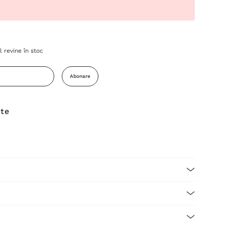
 revine în stoc
Abonare
ite