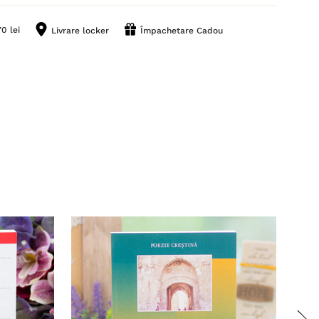
0 lei
Livrare locker
Împachetare Cadou
Stoc 