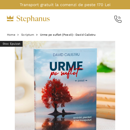
Transport gratuit la comenzi de peste 170 Lei
Home
Scriptum
Urme pe suflet (Poezii)- David Calistru
Stoc Epuizat