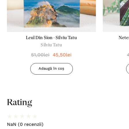
Leul Din Sion - Silviu Tatu
Neter
Silviu Tatu
51,00lei
45,50lei
Adaugă în coș
Rating
NaN
(0 recenzii)