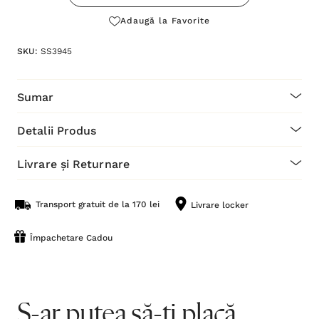
Adaugă la Favorite
SKU:
SS3945
Sumar
Detalii Produs
Livrare și Returnare
Transport gratuit de la 170 lei
Livrare locker
Împachetare Cadou
S-ar putea să-ți placă