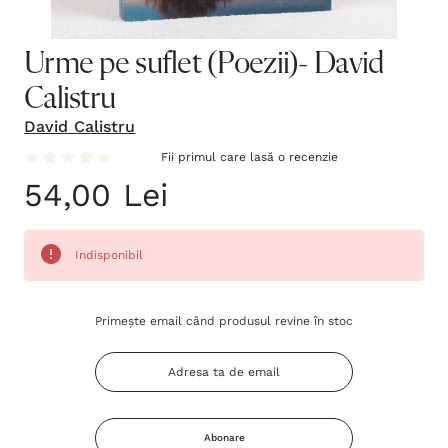
Urme pe suflet (Poezii)- David
Calistru
David Calistru
Fii primul care lasă o recenzie
54,00 Lei
Indisponibil
Grăbește-
Primește email când produsul revine în stoc
te!
Stocul
curent
este:
Abonare