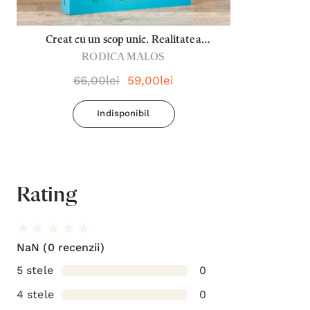
Creat cu un scop unic. Realitatea
RODICA MALOS
Duhului Sfânt, mai presus de știință - Dr.
Rodica Malos
66,00lei
59,00lei
Indisponibil
Rating
NaN
(0 recenzii)
5 stele
0
4 stele
0