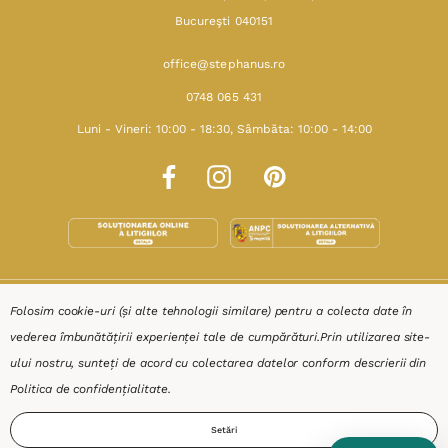
Bucureşti 040151
office@stephanus.ro
0748 065 431
Luni - Vineri: 10:00 - 18:30, Sâmbăta: 10:00 - 14:00
SHOP
Folosim cookie-uri (și alte tehnologii similare) pentru a colecta date în
vederea îmbunătățirii experienței tale de cumpărături.
Prin utilizarea site-
RESURSE
ului nostru, sunteți de acord cu colectarea datelor conform descrierii din
Politica de confidențialitate
.
AJUTOR
Setări