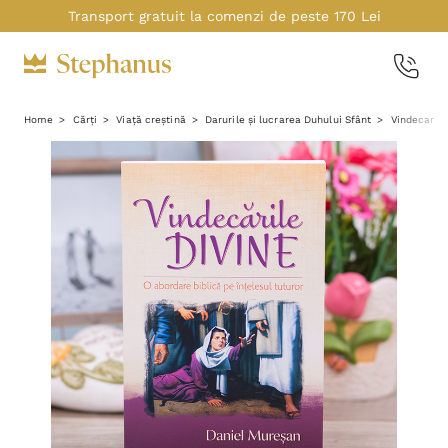
Transport gratuit la comenzi de peste 170 Lei
Home
Cărți
Viață creștină
Darurile și lucrarea Duhului Sfânt
Vindecare