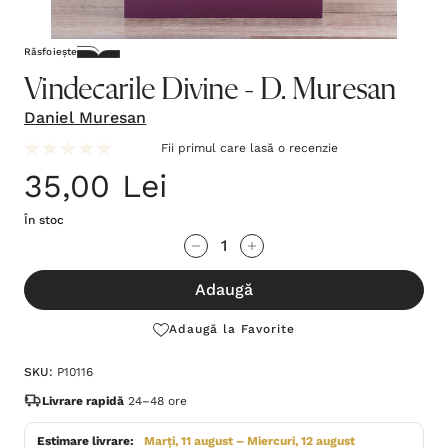
Răsfoiește
Vindecarile Divine - D. Muresan
Daniel Muresan
Fii primul care lasă o recenzie
35,00 Lei
În stoc
Grăbește-
Cantitate scăzută:
Cantitate Crescută:
te!
Adaugă
Stocul
curent
Adaugă la Favorite
este:
SKU:
P10116
Livrare rapidă
24–48 ore
Estimare livrare:
Marți, 11 august – Miercuri, 12 august