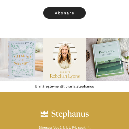
Urmărește-ne @libraria.stephanus
Bibescu Vodă 1, bl. P4, sect. 4,