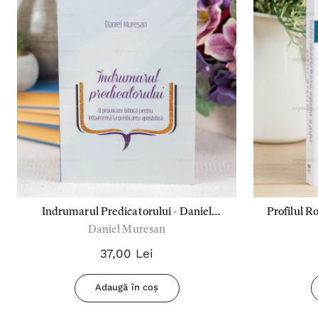
Indrumarul Predicatorului - Daniel
Profilul Ro
Daniel Muresan
Muresan
37,00 Lei
Adaugă în coș