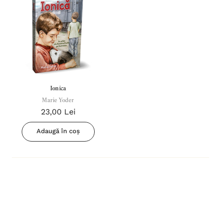
Ionica
Marie Yoder
23,00 Lei
Adaugă în coș
Inima Omului
Bibli