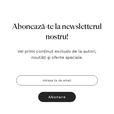
7,00 Lei
180,
Detalii
Detal
Noblețea suferinței - Sabina
Bibli
Abonează-te la newsletterul
Wurmbrand
Lloyd
nostru!
43,00 Lei
67,0
Detalii
Detal
Vei primi conținut exclusiv de la autori,
noutăți şi oferte speciale.
Noul Testament și Psalmii - Tsb
Cânta
17,00 Lei
59,0
Adresa
Detalii
Detal
Email