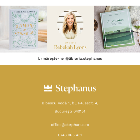
Urmărește-ne @libraria.stephanus
Bibescu Vodă 1, bl. P4, sect. 4,
Bucureşti 040151
office@stephanus.ro
0748 065 431