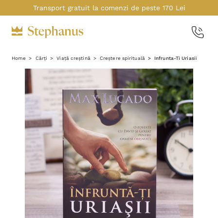
Transport gratuit la comenzi de peste 170 Lei
Home
Cărți
Viață creștină
Creștere spirituală
Infrunta-Ti Uriasii