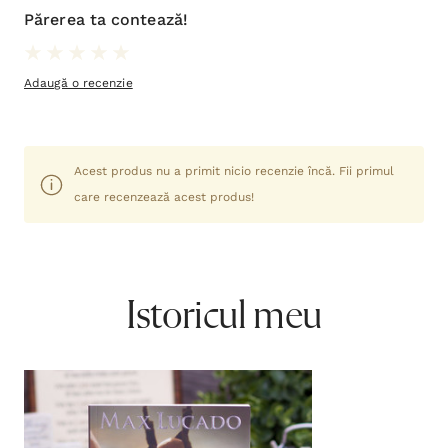
Infrunta-Ti Uriasii
Max Lucado
48,00lei
Adaugă în coș
Categorii asociate:
Cărți
Viață creștină
,
,
Creștere spirituală
Abonează-te la newsletterul