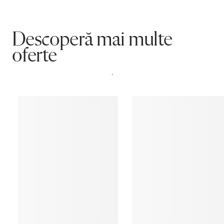
Rating
NaN
(0 recenzii)
5 stele
0
4 stele
0
3 stele
0
2 stele
0
1 stea
0
Părerea ta contează!