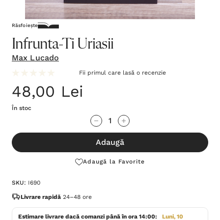
Răsfoiește
Infrunta-Ti Uriasii
Max Lucado
Fii primul care lasă o recenzie
48,00 Lei
În stoc
Grăbește-
Cantitate scăzută:
Cantitate Crescută:
te!
Adaugă
Stocul
curent
Adaugă la Favorite
este:
SKU:
I690
Livrare rapidă
24–48 ore
Estimare livrare dacă comanzi până în ora 14:00:
Luni, 10