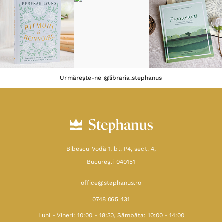
SHOP
RESURSE
AJUTOR
DESPRE
Termeni & Condiții
Confidențialitate
Date de identificare