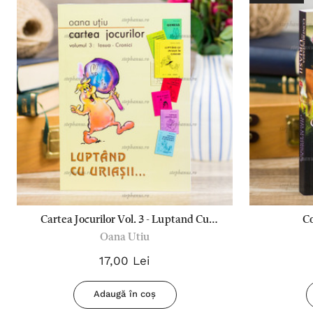
Cartea Jocurilor Vol. 3 - Luptand Cu
Co
Oana Utiu
Uriasii (Iosua-Cronici)
17,00 Lei
Adaugă în coș