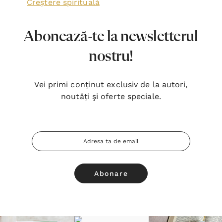
Urmărește-ne @libraria.stephanus
Bibescu Vodă 1, bl. P4, sect. 4,
Bucureşti 040151
office@stephanus.ro
0748 065 431
Luni - Vineri: 10:00 - 18:30, Sâmbăta: 10:00 - 14:00